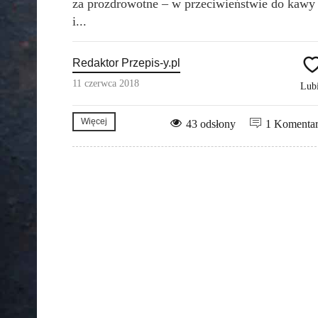
za prozdrowotne – w przeciwieństwie do kawy
i...
Redaktor Przepis-y.pl
11 czerwca 2018
Lub
Więcej
43 odsłony
1 Komenta