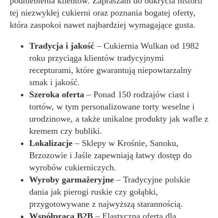
podniebienia klientów. Zapraszam do odkrycia historii
tej niezwykłej cukierni oraz poznania bogatej oferty,
która zaspokoi nawet najbardziej wymagające gusta.
Tradycja i jakość
– Cukiernia Wulkan od 1982
roku przyciąga klientów tradycyjnymi
recepturami, które gwarantują niepowtarzalny
smak i jakość.
Szeroka oferta
– Ponad 150 rodzajów ciast i
tortów, w tym personalizowane torty weselne i
urodzinowe, a także unikalne produkty jak wafle z
kremem czy bubliki.
Lokalizacje
– Sklepy w Krośnie, Sanoku,
Brzozowie i Jaśle zapewniają łatwy dostęp do
wyrobów cukierniczych.
Wyroby garmażeryjne
– Tradycyjne polskie
dania jak pierogi ruskie czy gołąbki,
przygotowywane z najwyższą starannością.
Współpraca B2B
– Elastyczna oferta dla