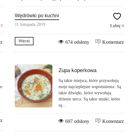
Wędrówki po kuchni
11 listopada 2019
ę
3
Lubię
4
Więcej
rz
674 odsłony
Komentarz
Zupa koperkowa
Są takie miejsca, które przywołują
ze
moje najcieplejsze wspomnienia. Są
takie dźwięki, które wywołują
drżenie serca. Są takie smaki, które
są...
rz
697 odsłony
Komentarz