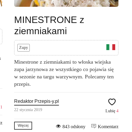
MINESTRONE z
ziemniakami
Zupy
s
Minestrone z ziemniakami to włoska wiejska
zupa jarzynowa ze wszystkiego co pojawia się
w sezonie na targu warzywnym. Polecamy ten
przepis.
Redaktor Przepis-y.pl
ę
1
22 stycznia 2019
Lubię
4
rz
Więcej
843 odsłony
Komentarz