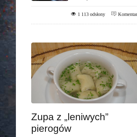
1 113 odsłony
Komenta
Zupa z „leniwych”
pierogów