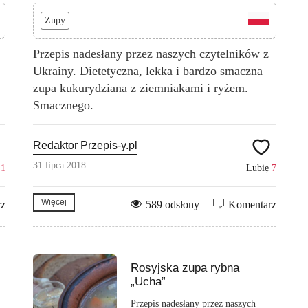
Zupy
Przepis nadesłany przez naszych czytelników z
Ukrainy. Dietetyczna, lekka i bardzo smaczna
zupa kukurydziana z ziemniakami i ryżem.
Smacznego.
Redaktor Przepis-y.pl
31 lipca 2018
ę
1
Lubię
7
Więcej
rz
589 odsłony
Komentarz
Rosyjska zupa rybna
„Ucha”
Przepis nadesłany przez naszych