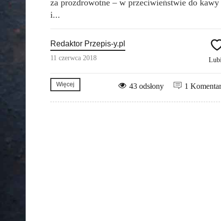
za prozdrowotne – w przeciwieństwie do kawy
i...
Redaktor Przepis-y.pl
11 czerwca 2018
Lub
Więcej
43 odsłony
1 Komenta