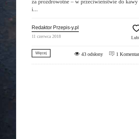
za prozdrowotne – w przeciwieństwie do kawy
i...
Redaktor Przepis-y.pl
11 czerwca 2018
Lub
Więcej
43 odsłony
1 Komenta