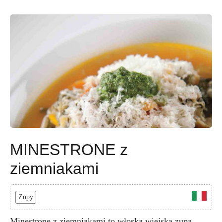
MINESTRONE z
ziemniakami
Zupy
Minestrone z ziemniakami to włoska wiejska zupa