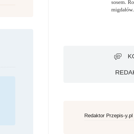
sosem. Ro
migdałów.
K
REDAK
Redaktor Przepis-y.pl