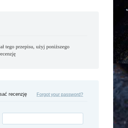
ał tego przepisu, użyj poniższego
recenzję
isać recenzję
Forgot your password?