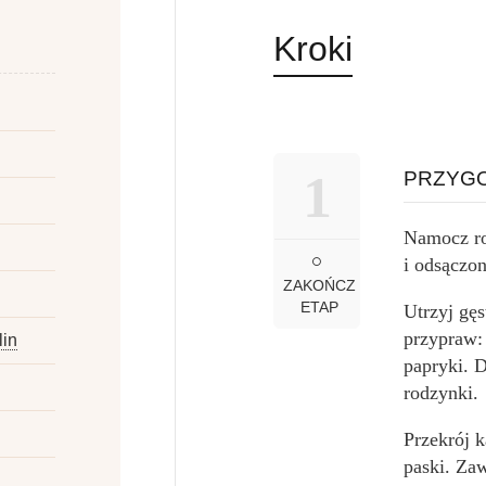
Kroki
1
PRZYGO
Namocz ro
i odsączo
ZAKOŃCZ
ETAP
Utrzyj gęs
przypraw: 
lin
papryki. D
rodzynki.
Przekrój k
paski. Zaw