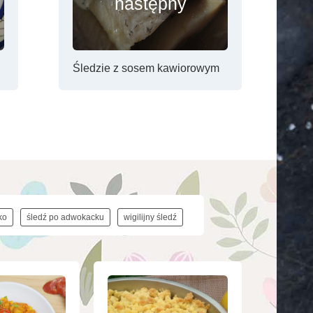
następny
Śledzie z sosem kawiorowym
ko
śledź po adwokacku
wigilijny śledź