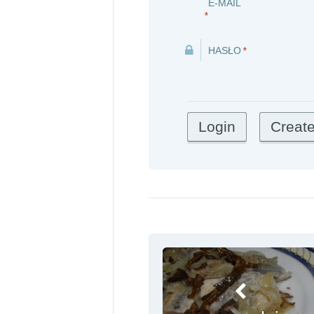
E-MAIL
*
HASŁO
*