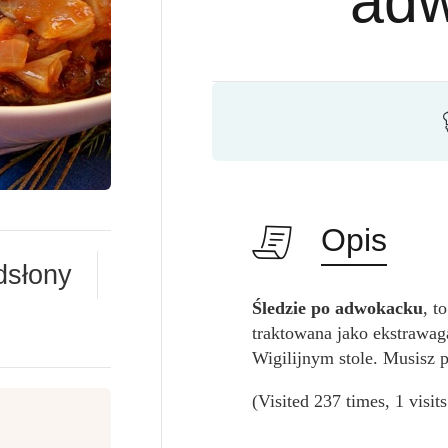
ad
Opis
dsłony
Śledzie po adwokacku
, t
traktowana jako ekstrawaga
Wigilijnym stole. Musisz 
(Visited 237 times, 1 visit