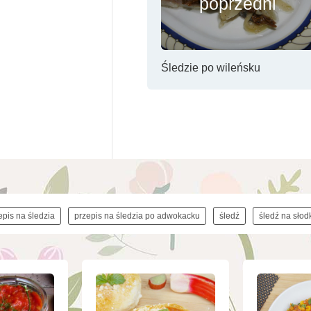
poprzedni
Śledzie po wileńsku
epis na śledzia
przepis na śledzia po adwokacku
śledź
śledź na słod