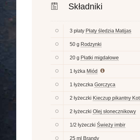
Składniki
3 płaty
Płaty śledzia Matijas
50 g
Rodzynki
20 g
Płatki migdałowe
1 łyżka
Miód
1 łyżeczka
Gorczyca
2 łyżeczki
Kieczup pikantny Kot
2 łyżeczki
Olej słonecznikowy
1/2 łyżeczki
Świeży imbir
25 ml
Brandy