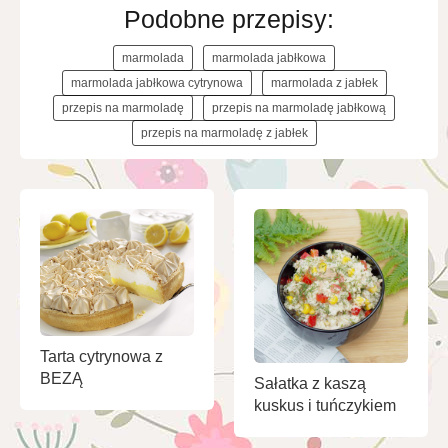
Podobne przepisy:
marmolada
marmolada jabłkowa
marmolada jabłkowa cytrynowa
marmolada z jabłek
przepis na marmoladę
przepis na marmoladę jabłkową
przepis na marmoladę z jabłek
Tarta cytrynowa z
BEZĄ
Sałatka z kaszą
kuskus i tuńczykiem