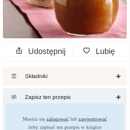
Udostępnij
Lubię
Składniki
Zapisz ten przepis
Musisz się
zalogować
lub
zarejestrować
żeby zapisać ten przepis w książce