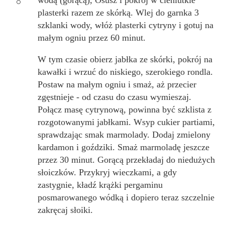
wodą (gorącą), Osusz i pokrój w cieniutkie
plasterki razem ze skórką. Wlej do garnka 3
szklanki wody, włóż plasterki cytryny i gotuj na
małym ogniu przez 60 minut.
W tym czasie obierz jabłka ze skórki, pokrój na
kawałki i wrzuć do niskiego, szerokiego rondla.
Postaw na małym ogniu i smaż, aż przecier
zgęstnieje - od czasu do czasu wymieszaj.
Połącz masę cytrynową, powinna być szklista z
rozgotowanymi jabłkami. Wsyp cukier partiami,
sprawdzając smak marmolady. Dodaj zmielony
kardamon i goździki. Smaż marmoladę jeszcze
przez 30 minut. Gorącą przekładaj do niedużych
słoiczków. Przykryj wieczkami, a gdy
zastygnie, kładź krążki pergaminu
posmarowanego wódką i dopiero teraz szczelnie
zakręcaj słoiki.