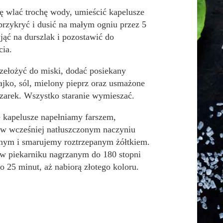
ię wlać trochę wody, umieścić kapelusze
przykryć i dusić na małym ogniu przez 5
jąć na durszlak i pozostawić do
cia.
zełożyć do miski, dodać posiekany
ajko, sól, mielony pieprz oraz usmażone
czarek. Wszystko staranie wymieszać.
 kapelusze napełniamy farszem,
w wcześniej natłuszczonym naczyniu
nym i smarujemy roztrzepanym żółtkiem.
w piekarniku nagrzanym do 180 stopni
o 25 minut, aż nabiorą złotego koloru.