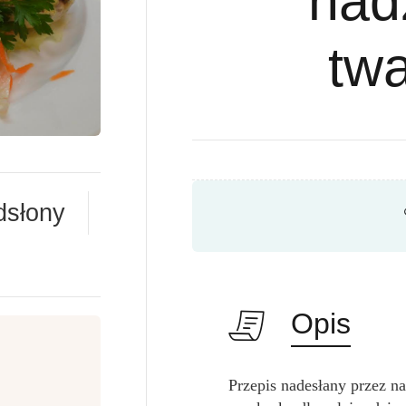
nad
tw
dsłony
Opis
Przepis nadesłany przez n