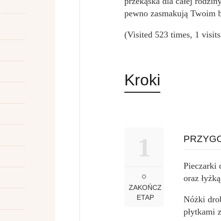
przekąska dla całej rodzin
pewno zasmakują Twoim b
(Visited 523 times, 1 visit
Kroki
1
PRZYGO
Pieczarki
oraz łyżką
ZAKOŃCZ
ETAP
Nóżki dro
płytkami z