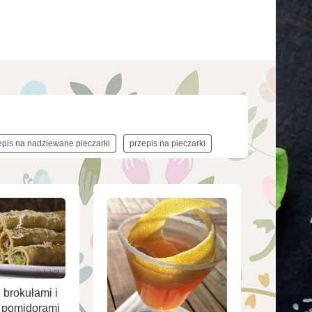
epis na nadziewane pieczarki
przepis na pieczarki
 brokułami i
 pomidorami