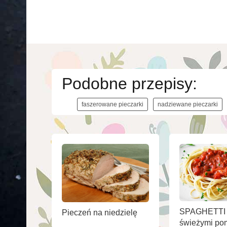
Podobne przepisy:
faszerowane pieczarki
nadziewane pieczarki
SPAGHETTI 
Pieczeń na niedzielę
świeżymi po