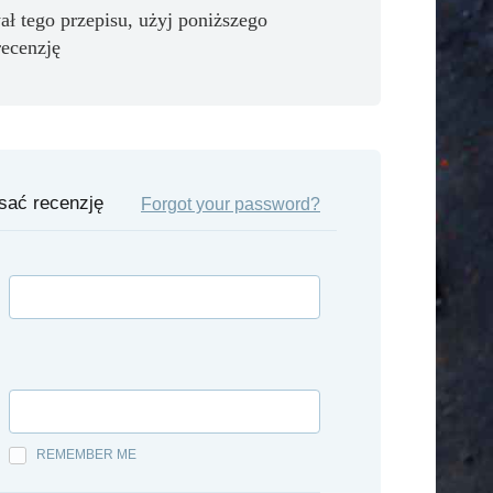
ał tego przepisu, użyj poniższego
recenzję
isać recenzję
Forgot your password?
REMEMBER ME