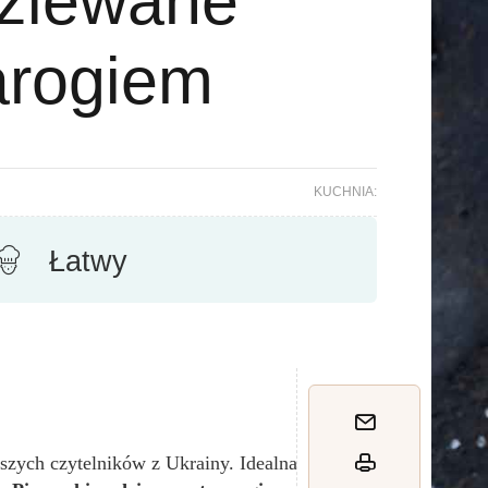
ziewane
arogiem
KUCHNIA:
Łatwy
aszych czytelników z Ukrainy. Idealna