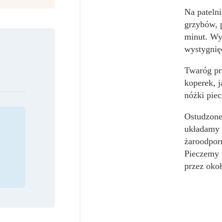
Na pateln
grzybów, 
minut. Wy
wystygnię
Twaróg pr
koperek, j
nóżki pie
Ostudzone
układamy 
żaroodpor
Pieczemy 
przez okoł