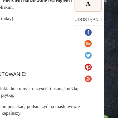
y.
Pieczarki nadziewane twarogiem
na
liskim.
s today)
UDOSTĘPNIJ
TOWANIE:
 dokładnie umyć, oczyścić i usunąć nóżkę
 płytkę.
bno posiekać, podsmażyć na maśle wraz z
 kapeluszy.