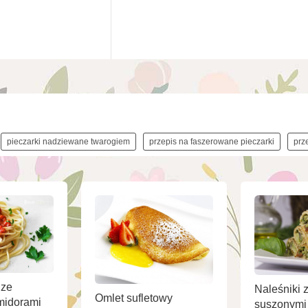
pieczarki nadziewane twarogiem
przepis na faszerowane pieczarki
prz
ze
Naleśniki z
Omlet sufletowy
midorami
suszonymi