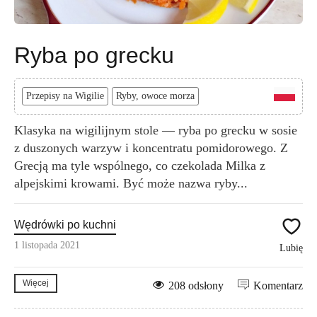
Ryba po grecku
Przepisy na Wigilie
Ryby, owoce morza
Klasyka na wigilijnym stole — ryba po grecku w sosie
z duszonych warzyw i koncentratu pomidorowego. Z
Grecją ma tyle wspólnego, co czekolada Milka z
alpejskimi krowami. Być może nazwa ryby...
Wędrówki po kuchni
1 listopada 2021
Lubię
Więcej
208 odsłony
Komentarz