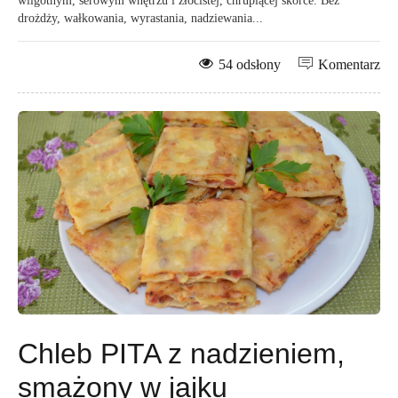
wilgotnym, serowym wnętrzu i złocistej, chrupiącej skórce. Bez
drożdży, wałkowania, wyrastania, nadziewania...
54 odsłony
Komentarz
Chleb PITA z nadzieniem,
smażony w jajku