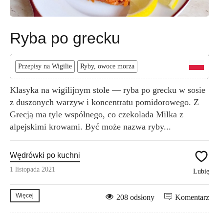
Ryba po grecku
Przepisy na Wigilie
Ryby, owoce morza
Klasyka na wigilijnym stole — ryba po grecku w sosie
z duszonych warzyw i koncentratu pomidorowego. Z
Grecją ma tyle wspólnego, co czekolada Milka z
alpejskimi krowami. Być może nazwa ryby...
Wędrówki po kuchni
1 listopada 2021
Lubię
Więcej
208 odsłony
Komentarz