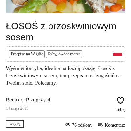
ŁOSOŚ z brzoskwiniowym
sosem
Przepisy na Wigilie
Ryby, owoce morza
Wyśmienita ryba, idealna na każdą okazję. Łosoś z
brzoskwiniowym sosem, ten przepis musi zagościć na
Twoim stole. Polecamy,
Redaktor Przepis-y.pl
14 maja 2019
Lubię
Więcej
76 odsłony
Komentarz