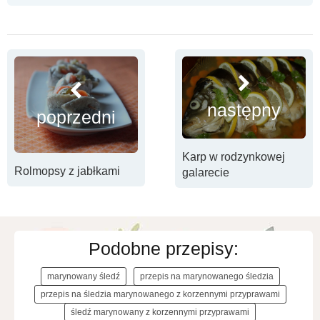
następny
poprzedni
Karp w rodzynkowej
Rolmopsy z jabłkami
galarecie
Podobne przepisy:
marynowany śledź
przepis na marynowanego śledzia
przepis na śledzia marynowanego z korzennymi przyprawami
śledź marynowany z korzennymi przyprawami