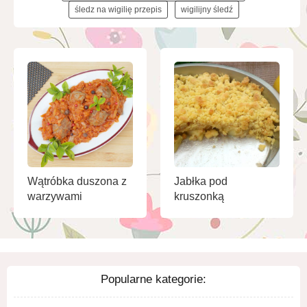
śledz na wigilię przepis
wigilijny śledź
Wątróbka duszona z
Jabłka pod
warzywami
kruszonką
Popularne kategorie: