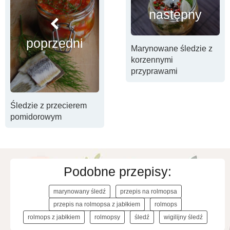
następny
poprzedni
Marynowane śledzie z
korzennymi
przyprawami
Śledzie z przecierem
pomidorowym
Podobne przepisy:
marynowany śledź
przepis na rolmopsa
przepis na rolmopsa z jabłkiem
rolmops
rolmops z jabłkiem
rolmopsy
śledź
wigilijny śledź