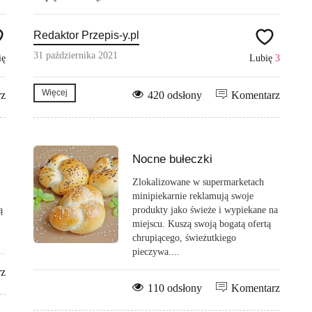
Redaktor Przepis-y.pl
31 października 2021
ię
Lubię
3
Więcej
rz
420 odsłony
Komentarz
Nocne bułeczki
Zlokalizowane w supermarketach
minipiekarnie reklamują swoje
ą
produkty jako świeże i wypiekane na
miejscu. Kuszą swoją bogatą ofertą
chrupiącego, świeżutkiego
pieczywa....
rz
110 odsłony
Komentarz