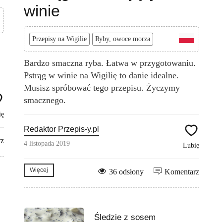
winie
Przepisy na Wigilie
Ryby, owoce morza
Bardzo smaczna ryba. Łatwa w przygotowaniu.
Pstrąg w winie na Wigilię to danie idealne.
Musisz spróbować tego przepisu. Życzymy
smacznego.
ię
Redaktor Przepis-y.pl
rz
4 listopada 2019
Lubię
Więcej
36 odsłony
Komentarz
Śledzie z sosem