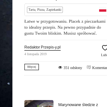
Tarta, Pizza, Zapiekanki
Łatwe w przygotowaniu. Placek z pieczarkami
to idealny przepis. Na pewno przypadnie do
gustu Twoim bliskim. Musisz spróbować.
Redaktor Przepis-y.pl
4 listopada 2019
Lub
Więcej
351 odsłony
Komenta
Marynowane śledzie z