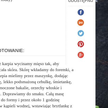
UDOSTĘPNIJ
TOWANIE:
 z karpia wycinamy mięso tak, aby
 cała skóra. Skórę wkładamy do foremki, a
arpia mielimy przez maszynkę, dodając
kę, lekko podsmażoną cebulkę, śmietankę,
moczone bakalie, orzechy włoskie i
e. Doprawiamy do smaku. Całą masę
do formy i przez około 1 godzinę
w kąpieli wodnej, wstawiając brytfankę z