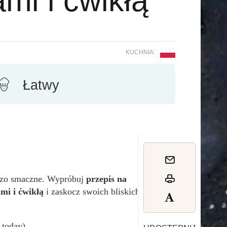
ami i ćwikłą
KUCHNIA:
Łatwy
dzo smaczne. Wypróbuj
przepis na
ami i ćwikłą
i zaskocz swoich bliskich.
s today)