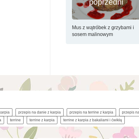
poprzedni
Mus z wątróbek z grzybami i
sosem malinowym
karpia
przepis na danie z karpia
przepis na terrine z karpia
przepis na
a
terrine
terrine z karpia
terrine z karpia z bakaliami i ćwikłą