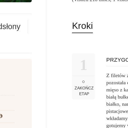
Kroki
dsłony
1
PRZYGO
Z filetów
pozostała
ZAKOŃCZ
mięso z k
ETAP
białą buł
białko, na
pistacjow
wkładamy 
gotujemy 