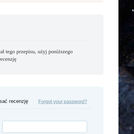
ał tego przepisu, użyj poniższego
recenzję
isać recenzję
Forgot your password?