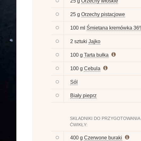
25 g
Orzechy włoskie
25 g
Orzechy pistacjowe
100 ml
Śmietana kremówka 36
2 sztuki
Jajko
100 g
Tarta bułka
100 g
Cebula
Sól
Biały pieprz
SKŁADNIKI DO PRZYGOTOWANIA
ĆWIKŁY:
400 g
Czerwone buraki