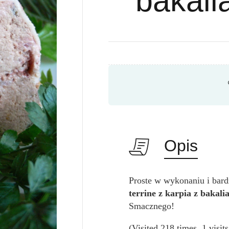
bakali
Opis
Proste w wykonaniu i bar
terrine z karpia z bakali
Smacznego!
(Visited 218 times, 1 visit