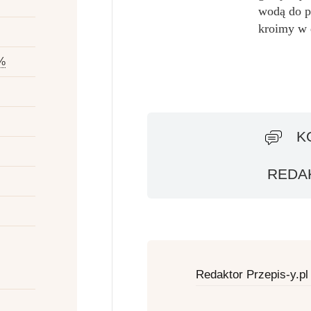
wodą do pi
kroimy w 
%
K
REDAK
Redaktor Przepis-y.pl