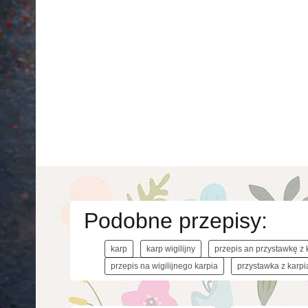
Podobne przepisy:
karp
karp wigilijny
przepis an przystawkę z 
przepis na wigilijnego karpia
przystawka z karpi