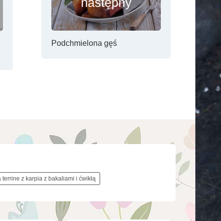
następny
Podchmielona gęś
 terrine z karpia z bakaliami i ćwikłą