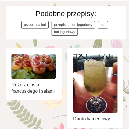
Podobne przepisy:
przepis na tort
przepis na tort jogurtowy
tort
tort jogurtowy
Róże z ciasta
francuskiego i salami
Drink diamentowy