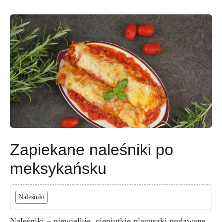
Zapiekane naleśniki po
meksykańsku
Naleśniki
Naleśniki – niewielkie, cieniutkie placuszki podawane