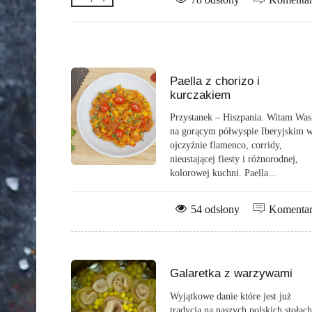
Paella z chorizo i
kurczakiem
Przystanek – Hiszpania. Witam Was
na gorącym półwyspie Iberyjskim 
ojczyźnie flamenco, corridy,
nieustającej fiesty i różnorodnej,
kolorowej kuchni. Paella...
54 odsłony
Komenta
Galaretka z warzywami
Wyjątkowe danie które jest już
tradycją na naszych polskich stołach