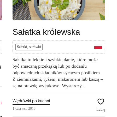
Sałatka królewska
Sałatki, surówki
Sałatka to lekkie i szybkie danie, które może
ę
być smaczną przekąską lub po dodaniu
odpowiednich składników sycącym posiłkiem.
Z ziemniakami, ryżem, makaronem lub kaszą –
są na prawdę wyjątkowe. Wystarczy...
Wędrówki po kuchni
ę
1
1 czerwca 2018
Lubię
rz