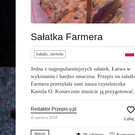
Sałatka Farmera
Sałatki, surówki
Jedna z najpopularniejszych sałatek. Łatwa w
wykonaniu i bardzo smaczna. Przepis na sałatk
Farmera przesyłała nam nasza czytelniczka
Kamila O. Koniecznie musicie ją przygotować.
Redaktor Przepis-y.pl
4 czerwca 2018
Lubi
Więcej
78 odsłony
Komenta