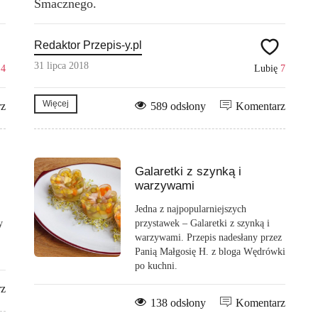
Smacznego.
Redaktor Przepis-y.pl
31 lipca 2018
ę
4
Lubię
7
Więcej
rz
589 odsłony
Komentarz
Galaretki z szynką i
warzywami
Jedna z najpopularniejszych
y
przystawek – Galaretki z szynką i
warzywami. Przepis nadesłany przez
Panią Małgosię H. z bloga Wędrówki
po kuchni.
rz
138 odsłony
Komentarz