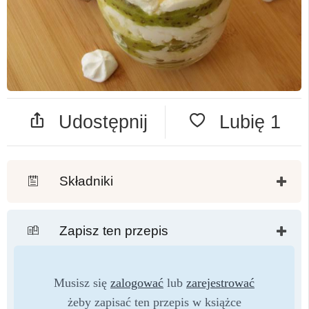
Udostępnij
Lubię
1
Składniki
Zapisz ten przepis
Musisz się
zalogować
lub
zarejestrować
żeby zapisać ten przepis w książce