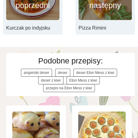
poprzedni
następny
Kurczak po indyjsku
Pizza Rimini
Podobne przepisy:
angielski deser
deser
deser Eton Mess z kiwi
deser z kiwi
Eton Mess z kiwi
przepis na Eton Mess z kiwi