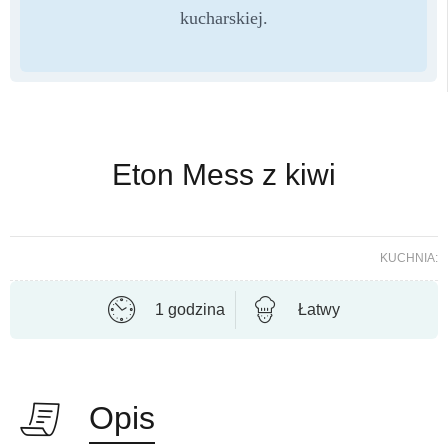
kucharskiej.
Eton Mess z kiwi
KUCHNIA:
1 godzina
Łatwy
Opis