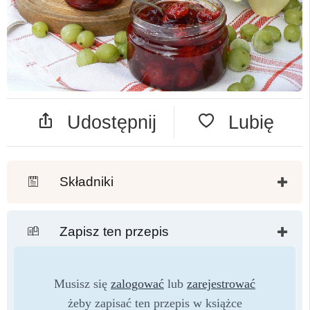
Udostępnij
Lubię
Składniki
Zapisz ten przepis
Musisz się
zalogować
lub
zarejestrować
żeby zapisać ten przepis w książce