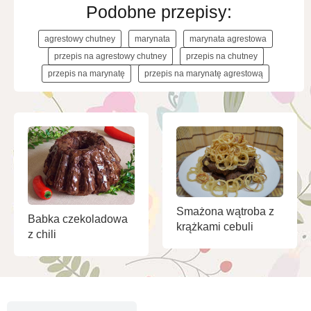
Podobne przepisy:
agrestowy chutney
marynata
marynata agrestowa
przepis na agrestowy chutney
przepis na chutney
przepis na marynatę
przepis na marynatę agrestową
Smażona wątroba z
Babka czekoladowa
krążkami cebuli
z chili