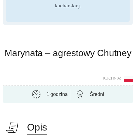
kucharskiej.
Marynata – agrestowy Chutney
KUCHNIA:
1 godzina
Średni
Opis