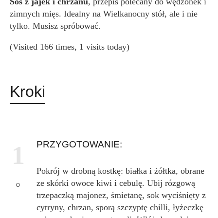
Sos z jajek i chrzanu
, przepis polecany do wędzonek i
zimnych mięs. Idealny na Wielkanocny stół, ale i nie
tylko. Musisz spróbować.
(Visited 166 times, 1 visits today)
Kroki
PRZYGOTOWANIE:
1
Pokrój w drobną kostkę: białka i żółtka, obrane
ze skórki owoce kiwi i cebulę. Ubij rózgową
trzepaczką majonez, śmietanę, sok wyciśnięty z
cytryny, chrzan, sporą szczyptę chilli, łyżeczkę