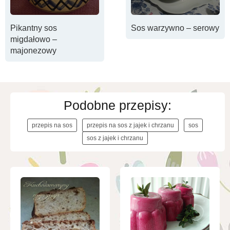
Pikantny sos
Sos warzywno – serowy
migdałowo –
majonezowy
Podobne przepisy:
przepis na sos
przepis na sos z jajek i chrzanu
sos
sos z jajek i chrzanu