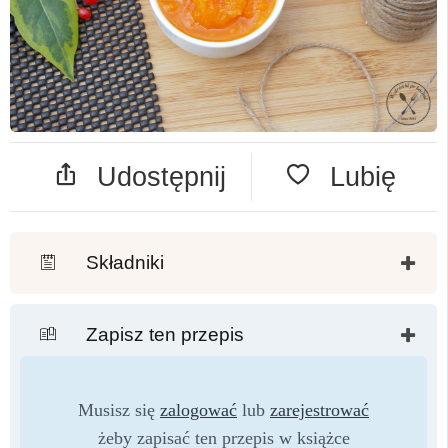
Udostępnij
Lubię
Składniki
Zapisz ten przepis
Musisz się
zalogować
lub
zarejestrować
żeby zapisać ten przepis w książce