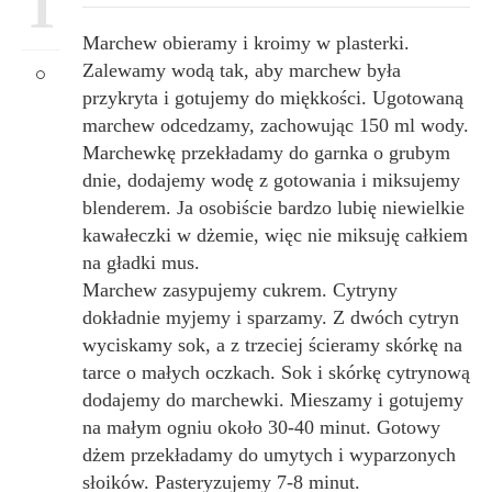
1
Marchew obieramy i kroimy w plasterki.
Zalewamy wodą tak, aby marchew była
przykryta i gotujemy do miękkości. Ugotowaną
marchew odcedzamy, zachowując 150 ml wody.
Marchewkę przekładamy do garnka o grubym
dnie, dodajemy wodę z gotowania i miksujemy
blenderem. Ja osobiście bardzo lubię niewielkie
kawałeczki w dżemie, więc nie miksuję całkiem
na gładki mus.
Marchew zasypujemy cukrem. Cytryny
dokładnie myjemy i sparzamy. Z dwóch cytryn
wyciskamy sok, a z trzeciej ścieramy skórkę na
tarce o małych oczkach. Sok i skórkę cytrynową
dodajemy do marchewki. Mieszamy i gotujemy
na małym ogniu około 30-40 minut. Gotowy
dżem przekładamy do umytych i wyparzonych
słoików. Pasteryzujemy 7-8 minut.