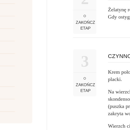
Żelatynę 
Gdy ostyg
ZAKOŃCZ
ETAP
3
CZYNNO
Krem poło
placki.
ZAKOŃCZ
ETAP
Na wierzc
skondenso
(puszka pr
zakryta w
Wierzch c