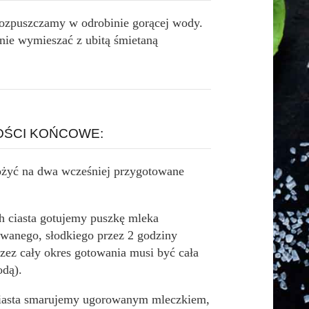
rozpuszczamy w odrobinie gorącej wody.
nie wymieszać z ubitą śmietaną
ŚCI KOŃCOWE:
żyć na dwa wcześniej przygotowane
h ciasta gotujemy puszkę mleka
wanego, słodkiego przez 2 godziny
zez cały okres gotowania musi być cała
odą).
iasta smarujemy ugorowanym mleczkiem,