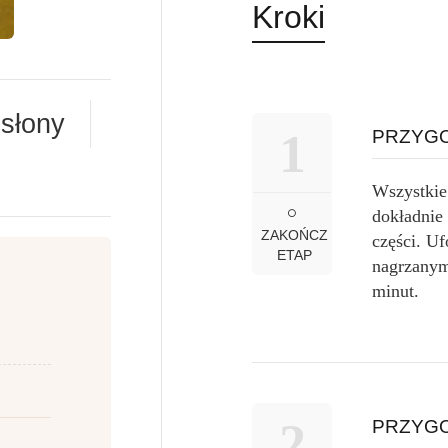
Kroki
słony
1
PRZYGO
Wszystkie
dokładnie 
ZAKOŃCZ
części. U
ETAP
nagrzanym
minut.
2
PRZYGO