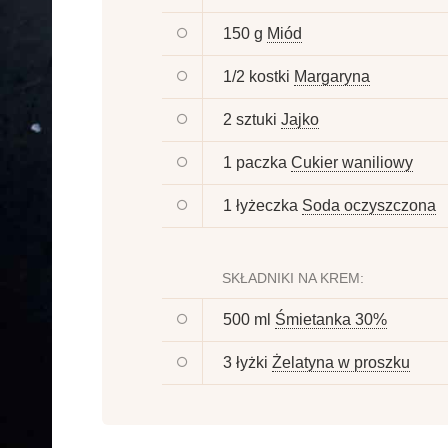
150 g
Miód
1/2 kostki
Margaryna
2 sztuki
Jajko
1 paczka
Cukier waniliowy
1 łyżeczka
Soda oczyszczona
SKŁADNIKI NA KREM:
500 ml
Śmietanka 30%
3 łyżki
Żelatyna w proszku