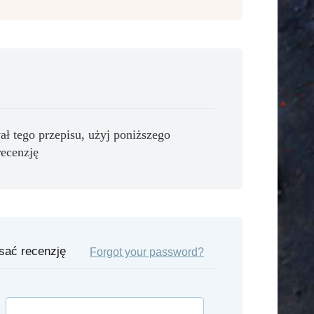
ał tego przepisu, użyj poniższego
recenzję
isać recenzję
Forgot your password?