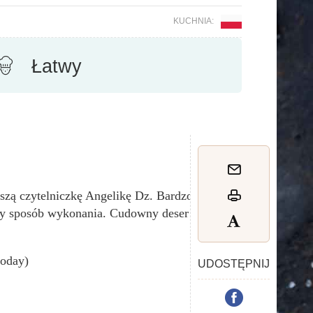
KUCHNIA:
Łatwy
aszą czytelniczkę Angelikę Dz. Bardzo
wy sposób wykonania. Cudowny deser dla
today)
UDOSTĘPNIJ