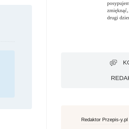
posypujem
zmięknąć, 
drugi dzie
K
REDAK
Redaktor Przepis-y.pl