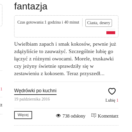
fantazja
Czas gotowania:1 godzina i 40 minut
Ciasta, desery
Uwielbiam zapach i smak kokosów, pewnie już
zdążyliście to zauważyć. Szczególnie lubię go
łączyć z różnymi owocami. Morele, truskawki
czy jeżyny świetnie sprawdziły się w
zestawieniu z kokosem. Teraz przyszedł...
ę
1
Wędrówki po kuchni
19 października 2016
Lubię
1
rz
Więcej
738 odsłony
Komentarz