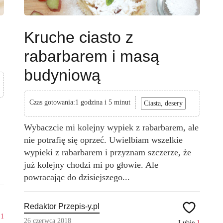
Kruche ciasto z
rabarbarem i masą
budyniową
Czas gotowania:1 godzina i 5 minut
Ciasta, desery
Wybaczcie mi kolejny wypiek z rabarbarem, ale
nie potrafię się oprzeć. Uwielbiam wszelkie
wypieki z rabarbarem i przyznam szczerze, że
już kolejny chodzi mi po głowie. Ale
powracając do dzisiejszego...
Redaktor Przepis-y.pl
ę
1
26 czerwca 2018
Lubię
1