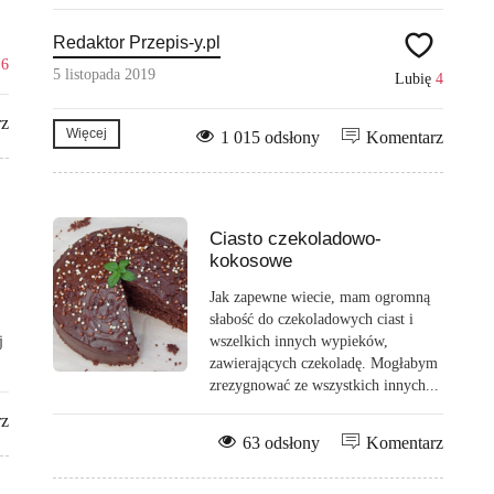
Redaktor Przepis-y.pl
ę
6
5 listopada 2019
Lubię
4
rz
Więcej
1 015 odsłony
Komentarz
Ciasto czekoladowo-
kokosowe
Jak zapewne wiecie, mam ogromną
słabość do czekoladowych ciast i
j
wszelkich innych wypieków,
zawierających czekoladę. Mogłabym
zrezygnować ze wszystkich innych...
rz
63 odsłony
Komentarz