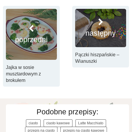
następny
poprzedni
Pączki hiszpańskie –
Wianuszki
Jajka w sosie
musztardowym z
brokułem
Podobne przepisy:
ciasto
ciasto kawowe
Latte Macchiato
przepis na ciasto
przepis na ciasto kawowe