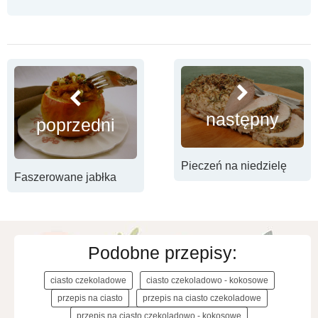
następny
poprzedni
Pieczeń na niedzielę
Faszerowane jabłka
Podobne przepisy:
ciasto czekoladowe
ciasto czekoladowo - kokosowe
przepis na ciasto
przepis na ciasto czekoladowe
przepis na ciasto czekoladowo - kokosowe