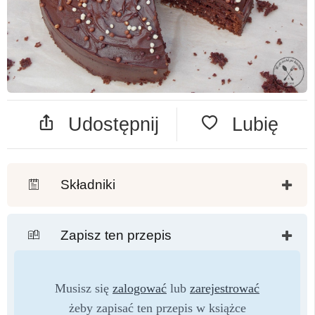
Udostępnij
Lubię
Składniki
Zapisz ten przepis
Musisz się
zalogować
lub
zarejestrować
żeby zapisać ten przepis w książce