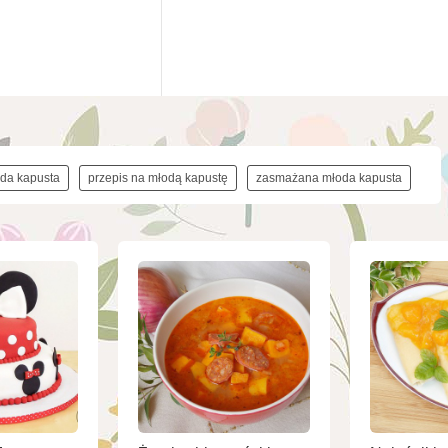
da kapusta
przepis na młodą kapustę
zasmażana młoda kapusta