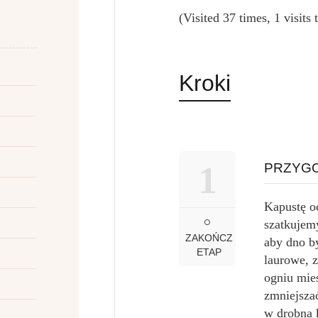
(Visited 37 times, 1 visits 
Kroki
1
PRZYGO
Kapustę oc
szatkujem
ZAKOŃCZ
aby dno by
ETAP
laurowe, z
ogniu mie
zmniejsza
w drobna 