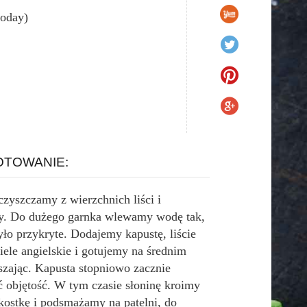
today)
TOWANIE:
zyszczamy z wierzchnich liści i
y. Do dużego garnka wlewamy wodę tak,
ło przykryte. Dodajemy kapustę, liście
iele angielskie i gotujemy na średnim
szając. Kapusta stopniowo zacznie
ć objętość. W tym czasie słoninę kroimy
kostkę i podsmażamy na patelni, do