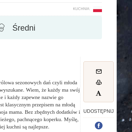
KUCHNIA:
Średni
królowa sezonowych dań czyli młoda
iewyszukane. Wiem, że każdy ma swój
nie i każdy zapewne nazwie go
est klasycznym przepisem na młodą
UDOSTĘPNIJ
 moja mama. Bez zbędnych dodatków i
wieżego, pachnącego koperku. Myślę, że
iej kuchni są najlepsze.