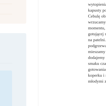
wytopienia
kapusty po
Cebulę ob
wrzucamy 
momentu, 
gotującej 
na patelni
podgrzewa
mieszamy 
dodajemy 
smaku cza
gotowania
koperku i
młodymi z