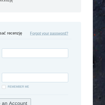
isać recenzję
Forgot your password?
REMEMBER ME