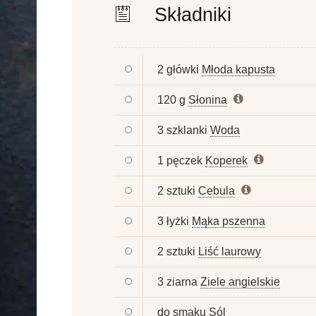
Składniki
2 główki
Młoda kapusta
120 g
Słonina
3 szklanki
Woda
1 pęczek
Koperek
2 sztuki
Cebula
3 łyżki
Mąka pszenna
2 sztuki
Liść laurowy
3 ziarna
Ziele angielskie
do smaku
Sól