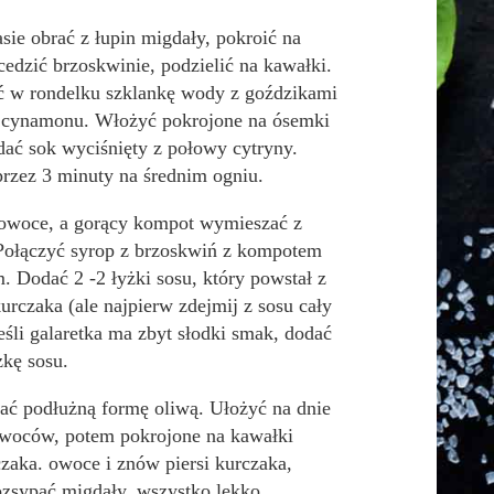
ie obrać z łupin migdały, pokroić na
cedzić brzoskwinie, podzielić na kawałki.
 w rondelku szklankę wody z goździkami
ą cynamonu. Włożyć pokrojone na ósemki
dać sok wyciśnięty z połowy cytryny.
rzez 3 minuty na średnim ogniu.
owoce, a gorący kompot wymieszać z
 Połączyć syrop z brzoskwiń z kompotem
 Dodać 2 -2 łyżki sosu, który powstał z
urczaka (ale najpierw zdejmij z sosu cały
Jeśli galaretka ma zbyt słodki smak, dodać
żkę sosu.
ć podłużną formę oliwą. Ułożyć na dnie
woców, potem pokrojone na kawałki
czaka. owoce i znów piersi kurczaka,
zsypać migdały, wszystko lekko