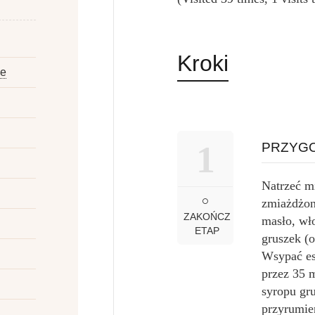
Kroki
ze
1
PRZYGO
Natrzeć m
zmiażdżon
ZAKOŃCZ
masło, wł
ETAP
gruszek (
Wsypać es
przez 35 m
syropu gr
przyrumie