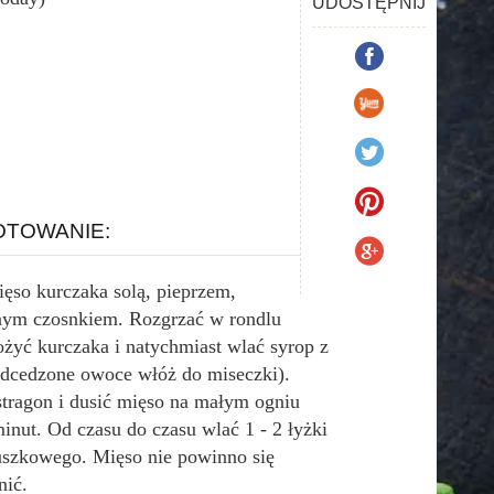
UDOSTĘPNIJ
TOWANIE:
ięso kurczaka solą, pieprzem,
ym czosnkiem. Rozgrzać w rondlu
ożyć kurczaka i natychmiast wlać syrop z
odcedzone owoce włóż do miseczki).
tragon i dusić mięso na małym ogniu
inut. Od czasu do czasu wlać 1 - 2 łyżki
uszkowego. Mięso nie powinno się
nić.