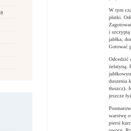
W tym czas
wa
płatki. Od
Zagotować
i szczypt
jabłka, do
Gotować p
Odcedzić 
żelatyną.
jabłkowym.
duszenia k
tłuszcz). 
jeszcze ły
Posmarowa
warstwę o
piersi kur
owoce. Ro