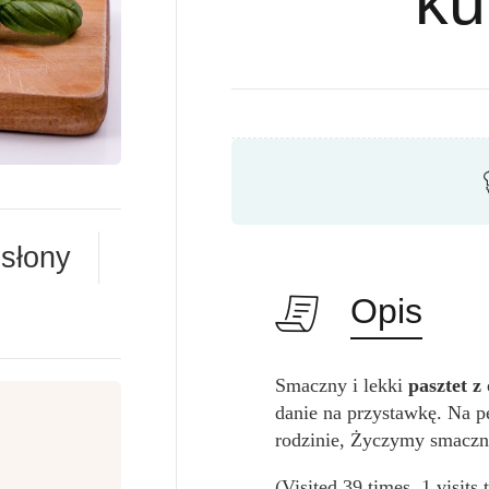
ku
słony
Opis
Smaczny i lekki
pasztet z
danie na przystawkę. Na p
rodzinie, Życzymy smaczn
(Visited 39 times, 1 visits 