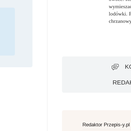
wymieszać
lodówki. 
chrzanow
K
REDAK
Redaktor Przepis-y.pl