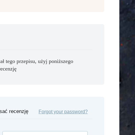
ał tego przepisu, użyj poniższego
recenzję
isać recenzję
Forgot your password?