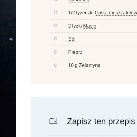
1/2 łyżeczki
Gałka muszkatoło
2 łyżki
Masło
Sól
Pieprz
10 g
Zelantyna
Zapisz ten przepis