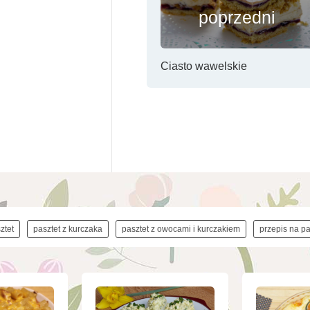
poprzedni
Ciasto wawelskie
ztet
pasztet z kurczaka
pasztet z owocami i kurczakiem
przepis na p