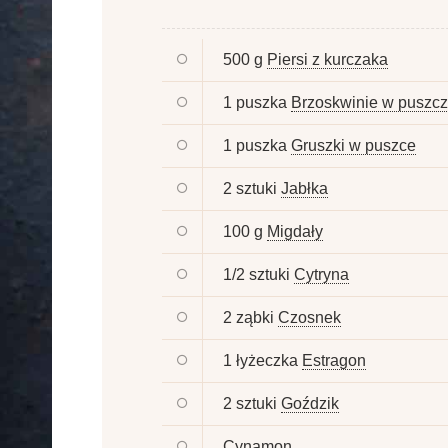
500 g
Piersi z kurczaka
1 puszka
Brzoskwinie w puszc
1 puszka
Gruszki w puszce
2 sztuki
Jabłka
100 g
Migdały
1/2 sztuki
Cytryna
2 ząbki
Czosnek
1 łyżeczka
Estragon
2 sztuki
Goździk
Cynamon