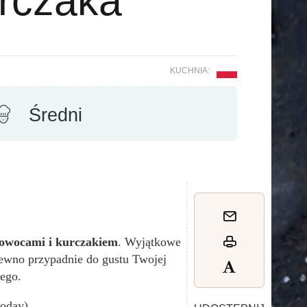
rczaka
KUCHNIA:
Średni
 owocami i kurczakiem
. Wyjątkowe
ewno przypadnie do gustu Twojej
ego.
today)