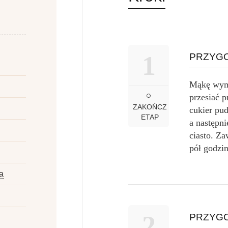
1
PRZYGO
Mąkę wymi
przesiać p
ZAKOŃCZ
cukier pud
ETAP
a następn
ciasto. Za
pół godzi
a
2
PRZYGO