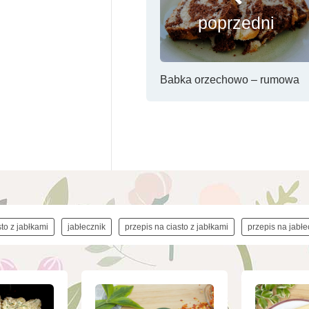
poprzedni
Babka orzechowo – rumowa
sto z jabłkami
jabłecznik
przepis na ciasto z jabłkami
przepis na jabłe