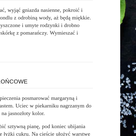
ać, wyjąć gniazda nasienne, pokroić i
rondlu z odrobiną wody, aż będą miękkie.
yszczone i umyte rodzynki i drobno
 skórkę z pomarańczy. Wymieszać i
 KOŃCOWE
pieczenia posmarować margaryną i
iastem. Uciec w piekarniku nagrzanym do
 na jasnozłoty kolor.
bić sztywną pianę, pod koniec ubijania
e łyżki cukru. Na cieście ułożyć warstwę