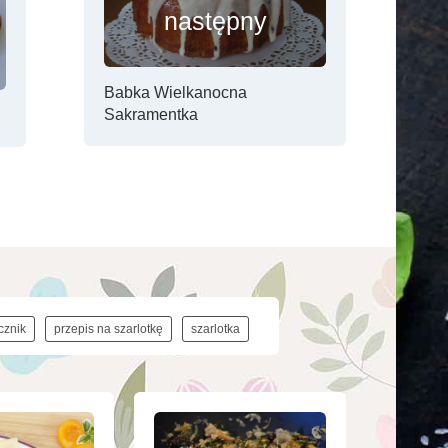
następny
Babka Wielkanocna
Sakramentka
cznik
przepis na szarlotkę
szarlotka