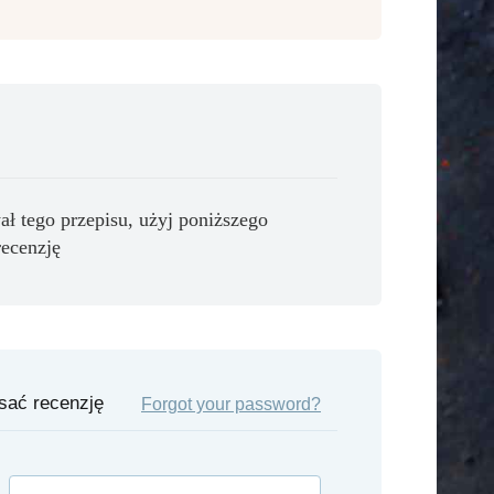
ał tego przepisu, użyj poniższego
recenzję
isać recenzję
Forgot your password?