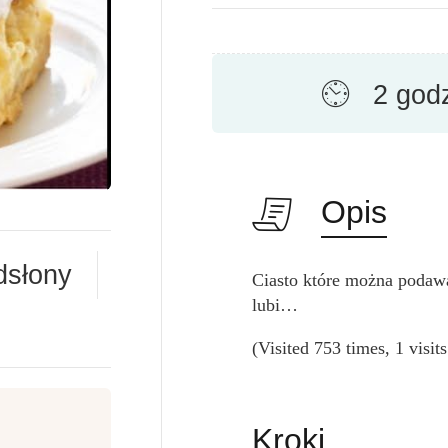
2 god
Opis
dsłony
Ciasto które można podawać
lubi…
(Visited 753 times, 1 visit
Kroki