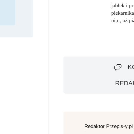
jabłek i p
piekarnik
nim, aż pi
K
REDAK
Redaktor Przepis-y.pl