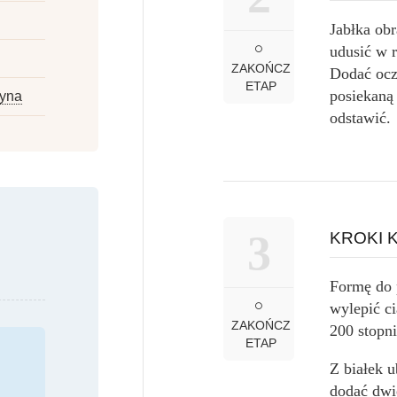
Jabłka obr
udusić w 
ZAKOŃCZ
Dodać ocz
ETAP
posiekaną
yna
odstawić.
3
KROKI
Formę do 
wylepić c
ZAKOŃCZ
200 stopni
ETAP
Z białek u
dodać dwi