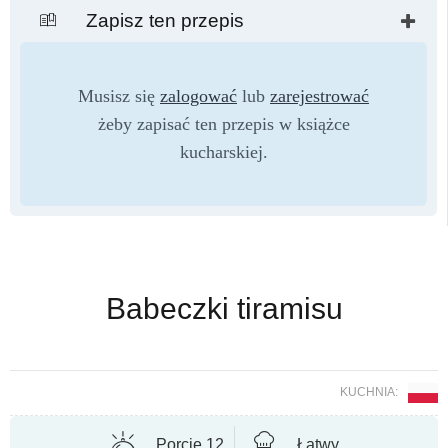
Zapisz ten przepis
Musisz się
zalogować
lub
zarejestrować
żeby zapisać ten przepis w książce
kucharskiej.
Babeczki tiramisu
KUCHNIA:
Porcje 12
Łatwy