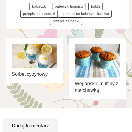
babeczki
babeczki tiramisu
babki
przepis na babeczki
przepis na babeczki tiramisu
przepis na babki
Sorbet cytrynowy
Wegańskie muffiny z
marchewką
Dodaj komentarz