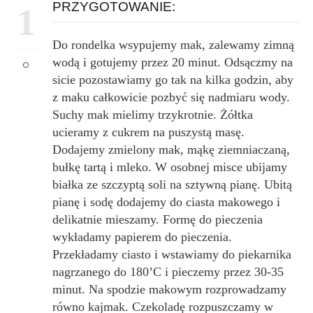
PRZYGOTOWANIE:
1
Do rondelka wsypujemy mak, zalewamy zimną
wodą i gotujemy przez 20 minut. Odsączmy na
sicie pozostawiamy go tak na kilka godzin, aby
z maku całkowicie pozbyć się nadmiaru wody.
Suchy mak mielimy trzykrotnie. Żółtka
ucieramy z cukrem na puszystą masę.
Dodajemy zmielony mak, mąkę ziemniaczaną,
bułkę tartą i mleko. W osobnej misce ubijamy
białka ze szczyptą soli na sztywną pianę. Ubitą
pianę i sodę dodajemy do ciasta makowego i
delikatnie mieszamy. Formę do pieczenia
wykładamy papierem do pieczenia.
Przekładamy ciasto i wstawiamy do piekarnika
nagrzanego do 180’C i pieczemy przez 30-35
minut. Na spodzie makowym rozprowadzamy
równo kajmak. Czekoladę rozpuszczamy w