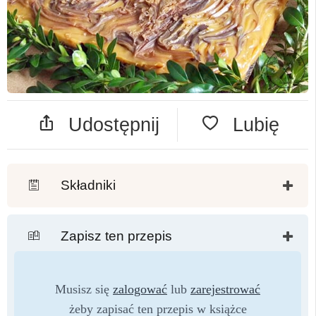
Udostępnij
Lubię
Składniki
Zapisz ten przepis
Musisz się
zalogować
lub
zarejestrować
żeby zapisać ten przepis w książce