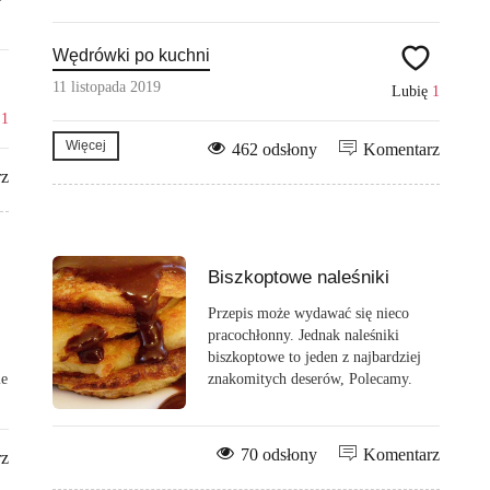
Wędrówki po kuchni
11 listopada 2019
Lubię
1
ę
1
Więcej
462 odsłony
Komentarz
rz
Biszkoptowe naleśniki
Przepis może wydawać się nieco
pracochłonny. Jednak naleśniki
biszkoptowe to jeden z najbardziej
ie
znakomitych deserów, Polecamy.
70 odsłony
Komentarz
rz