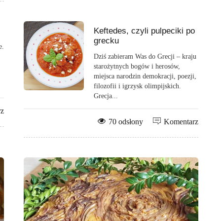
Keftedes, czyli pulpeciki po
grecku
e.
Dziś zabieram Was do Grecji – kraju
starożytnych bogów i herosów,
miejsca narodzin demokracji, poezji,
filozofii i igrzysk olimpijskich.
Grecja...
rz
70 odsłony
Komentarz