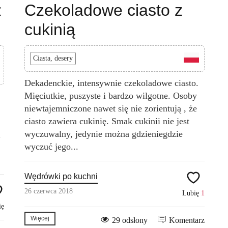
z
Czekoladowe ciasto z
cukinią
Ciasta, desery
Dekadenckie, intensywnie czekoladowe ciasto.
Mięciutkie, puszyste i bardzo wilgotne. Osoby
niewtajemniczone nawet się nie zorientują , że
ciasto zawiera cukinię. Smak cukinii nie jest
wyczuwalny, jedynie można gdzieniegdzie
i
wyczuć jego...
Wędrówki po kuchni
26 czerwca 2018
Lubię
1
ię
Więcej
29 odsłony
Komentarz