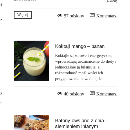
Lubię
ię
Więcej
57 odsłony
Komentarz
rz
Koktajl mango – banan
Koktajle są zdrowe i energetyczne,
wprowadzają urozmaicenie do diety i
e
jednocześnie ją bilansują, a
różnorodność możliwości ich
przygotowania powoduje, że...
rz
40 odsłony
Komentarz
Batony owsiane z chia i
siemieniem lnianym