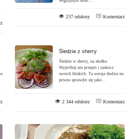
Wigilijnym stole....
237 odsłony
Komentarz
rz
Śledzie z sherry
Śledzie w sherry, na słodko.
Wypróbuj ten przepis i zaskocz
iu
swoich bliskich. Ta wersja śledzia na
pewno sprawdzi się jako...
rz
2 344 odsłony
Komentarz