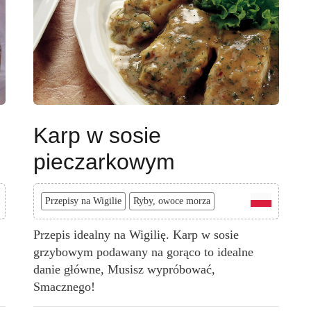
Karp w sosie
pieczarkowym
Przepisy na Wigilie
Ryby, owoce morza
Przepis idealny na Wigilię. Karp w sosie
grzybowym podawany na gorąco to idealne
danie główne, Musisz wypróbować,
Smacznego!