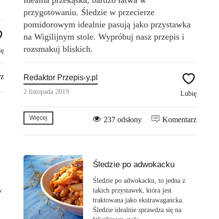
Idealna przekąska, bardzo łatwa w
przygotowaniu. Śledzie w przecierze
pomidorowym idealnie pasują jako przystawka
na Wigilijnym stole. Wypróbuj nasz przepis i
rozsmakuj bliskich.
ię
rz
Redaktor Przepis-y.pl
2 listopada 2019
Lubię
Więcej
237 odsłony
Komentarz
Śledzie po adwokacku
Śledzie po adwokacku, to jedna z
w
takich przystawek, która jest
traktowana jako ekstrawagancka.
Śledzie idealnie sprawdza się na