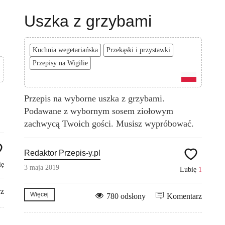
Uszka z grzybami
Kuchnia wegetariańska
Przekąski i przystawki
Przepisy na Wigilie
Przepis na wyborne uszka z grzybami.
Podawane z wybornym sosem ziołowym
zachwycą Twoich gości. Musisz wypróbować.
Redaktor Przepis-y.pl
ię
3 maja 2019
Lubię
1
rz
Więcej
780 odsłony
Komentarz