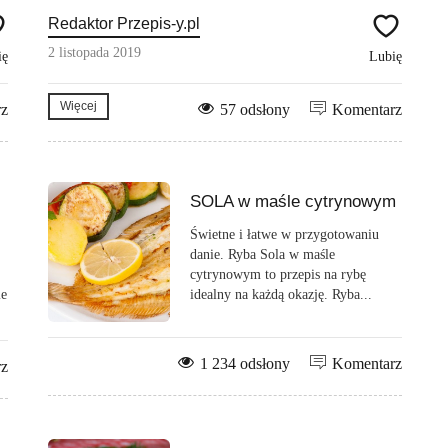
Redaktor Przepis-y.pl
2 listopada 2019
ię
Lubię
Więcej
rz
57 odsłony
Komentarz
SOLA w maśle cytrynowym
Świetne i łatwe w przygotowaniu
danie. Ryba Sola w maśle
cytrynowym to przepis na rybę
ie
idealny na każdą okazję. Ryba...
1 234 odsłony
Komentarz
rz